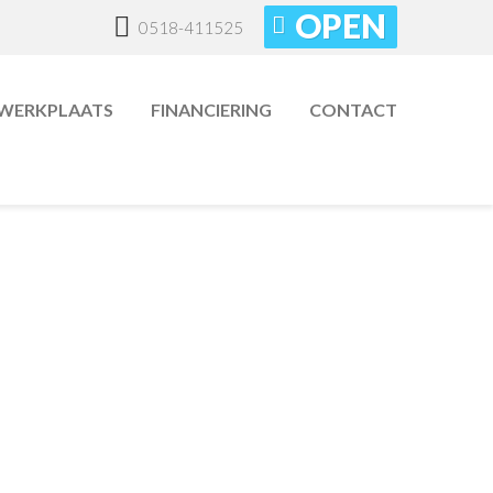
OPEN
0518-411525
WERKPLAATS
FINANCIERING
CONTACT